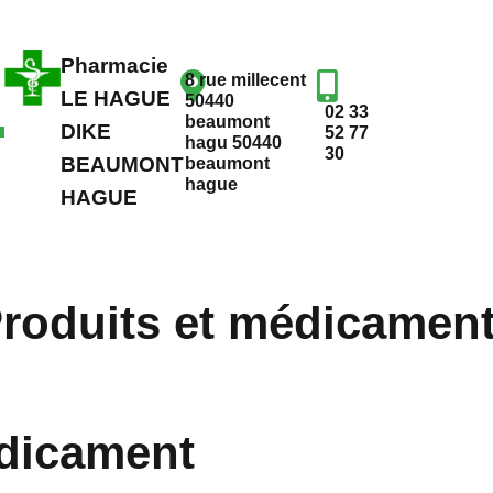
Pharmacie
8 rue millecent
LE HAGUE
50440
02 33
beaumont
DIKE
52 77
hagu 50440
30
BEAUMONT
beaumont
hague
HAGUE
roduits et médicamen
dicament