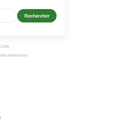
Rechercher
NCAM).
 votre pharmacien.
s