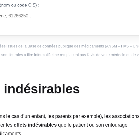
(nom ou code CIS) :
es issues de la Base de données publique des médicaments (ANSM – HAS – U
sont fournies à titre informatif et ne remplacent pas l'avis de votre médecin ou de
s indésirables
ns le cas d’un enfant, les parents par exemple), les association
rer les
effets indésirables
que le patient ou son entourage
édicaments.